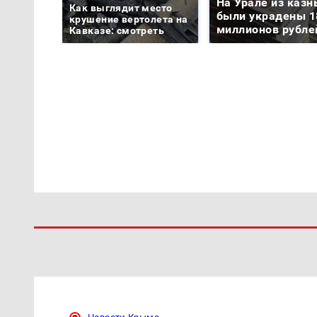
На Урале из казн
Как выглядит место
были украдены 1
крушение вертолета на
миллионов рубле
Кавказе: смотреть