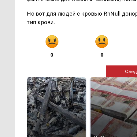
Но вот для людей с кровью RhNull донор
тип крови.
0
0
След