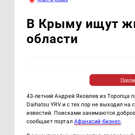
Новости Крыма
В Крыму ищут ж
области
Подпи
43-летний Андрей Яковлев из Торопца п
Daihatsu YRV и с тех пор не выходил на
известий. Поисками занимаются добр
сообщает портал
Афанасий-бизнес
.