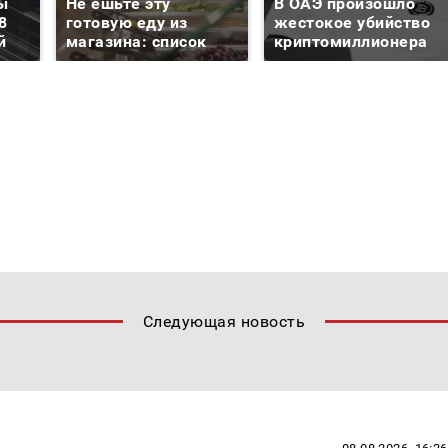
ы
Не ешьте эту
В ОАЭ произошло
8
готовую еду из
жестокое убийство
й
магазина: список
криптомиллионера
Следующая новость