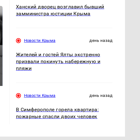
Ханский дворец возглавил бывший
замминистра юстиции Крыма
Новости Крыма
день назад
Жителей и гостей Ялты экстренно
призвали покинуть набережную и
Таких событий не
пляжи
Все новости по
было с 1945: чего
падению вертолета на
ждать всем нам?
Кавказе: читать здесь
Новости Крыма
день назад
В Симферополе горела квартира:
пожарные спасли двоих человек