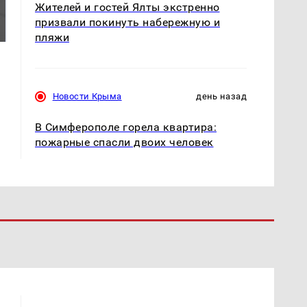
Таких событий не
Жителей и гостей Ялты экстренно
Все новости по
было с 1945: чего
падению вертолета на
призвали покинуть набережную и
ждать всем нам?
Кавказе: читать здесь
пляжи
Новости Крыма
день назад
В Симферополе горела квартира:
пожарные спасли двоих человек