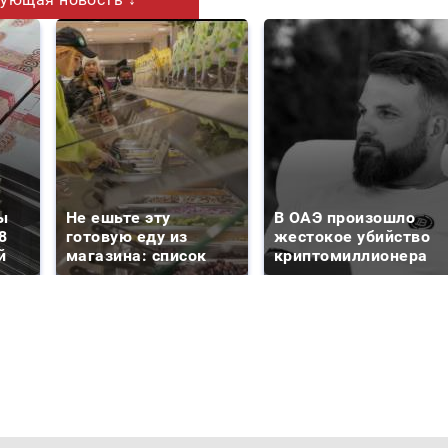
ы
Не ешьте эту
В ОАЭ произошло
8
готовую еду из
жестокое убийство
й
магазина: список
криптомиллионера