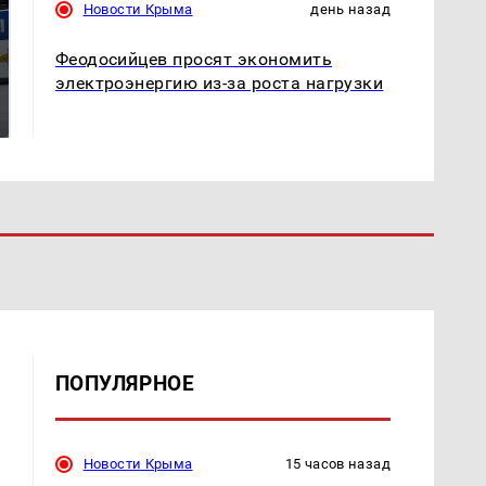
Новости Крыма
день назад
Феодосийцев просят экономить
Где будет встреча
На Урале из казны
электроэнергию из-за роста нагрузки
президентов США и
были украдены 18
России: Европа?
миллионов рублей
ПОПУЛЯРНОЕ
Новости Крыма
15 часов назад