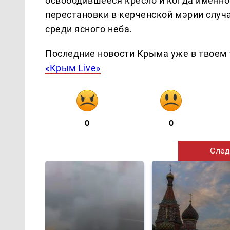
освободившееся кресло и когда именн
перестановки в керченской мэрии случа
среди ясного неба.
Последние новости Крыма уже в твоем 
«Крым Live»
0
0
След