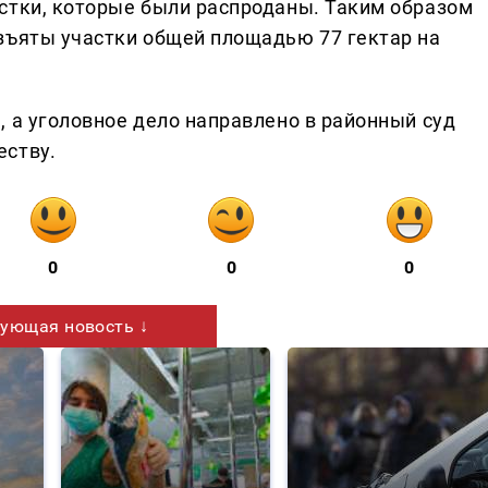
стки, которые были распроданы. Таким образом
зъяты участки общей площадью 77 гектар на
 а уголовное дело направлено в районный суд
еству.
0
0
0
ующая новость ↓