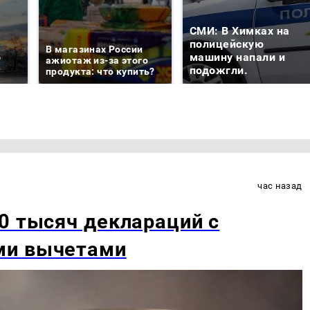
СМИ: В Химках на
е
полицейскую
В магазинах России
о
машину напали и
ажиотаж из-за этого
подожгли.
продукта: что купить?
час назад
0 тысяч деклараций с
ми вычетами