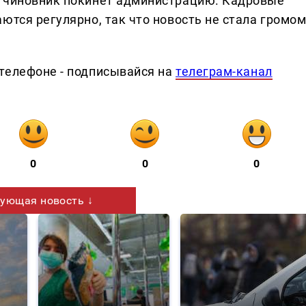
о чиновник покинет администрацию. Кадровые
ются регулярно, так что новость не стала громо
телефоне - подписывайся на
телеграм-канал
0
0
0
ующая новость ↓