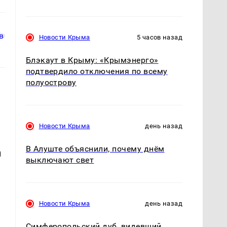
Новости Крыма
5 часов назад
Блэкаут в Крыму: «Крымэнерго»
подтвердило отключения по всему
полуострову
Новости Крыма
день назад
В Алуште объяснили, почему днём
й
выключают свет
Новости Крыма
день назад
Симферопольский дуб, видевший