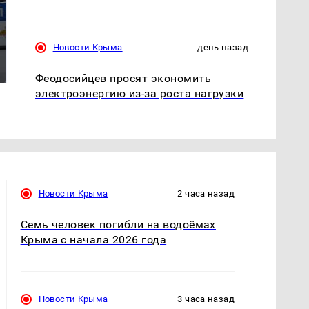
Где будет встреча
На Урале из казны
Новости Крыма
день назад
президентов США и
были украдены 18
России: Европа?
миллионов рублей
Феодосийцев просят экономить
электроэнергию из-за роста нагрузки
Новости Крыма
2 часа назад
Семь человек погибли на водоёмах
Крыма с начала 2026 года
Новости Крыма
3 часа назад