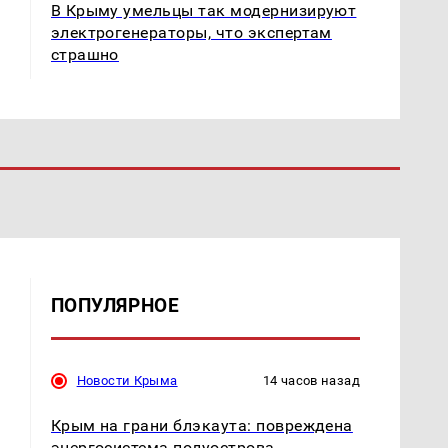
В Крыму умельцы так модернизируют
электрогенераторы, что экспертам
страшно
ПОПУЛЯРНОЕ
Новости Крыма
14 часов назад
Крым на грани блэкаута: повреждена
энергосистема полуострова