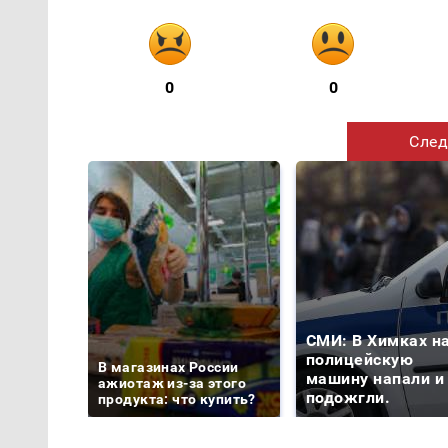
0
0
След
СМИ: В Химках н
полицейскую
В магазинах России
машину напали и
ажиотаж из-за этого
подожгли.
продукта: что купить?