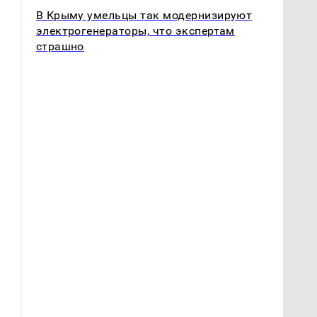
В Крыму умельцы так модернизируют
электрогенераторы, что экспертам
страшно