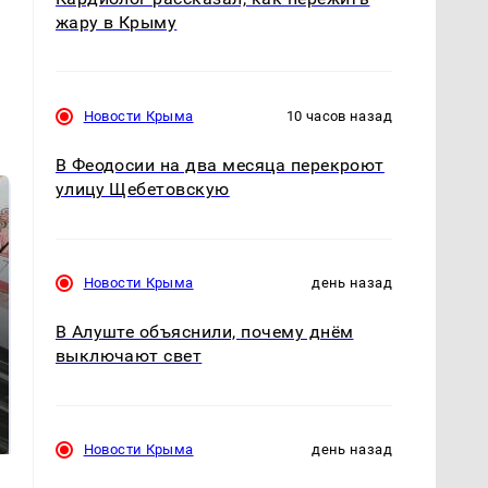
жару в Крыму
Новости Крыма
10 часов назад
В Феодосии на два месяца перекроют
улицу Щебетовскую
Новости Крыма
день назад
В Алуште объяснили, почему днём
выключают свет
Такую зиму в России
Как выглядит место
никто не ждал: как
крушение вертолета на
так?!
Кавказе: смотреть
Новости Крыма
день назад