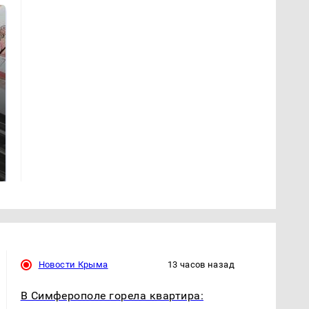
Такую зиму в России
Как выглядит место
никто не ждал: как
крушение вертолета на
так?!
Кавказе: смотреть
Новости Крыма
13 часов назад
В Симферополе горела квартира: