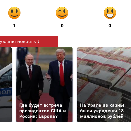
1
0
0
ующая новость ↓
а
Где будет встреча
На Урале из казны
президентов США и
были украдены 18
России: Европа?
миллионов рублей