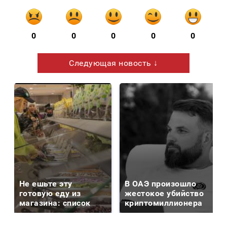
0
0
0
0
0
Следующая новость ↓
Не ешьте эту
В ОАЭ произошло
готовую еду из
жестокое убийство
магазина: список
криптомиллионера