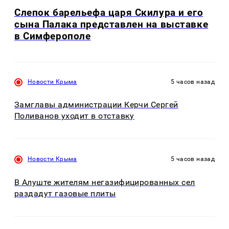
Слепок барельефа царя Скилура и его
сына Палака представлен на выставке
в Симферополе
Новости Крыма
5 часов назад
Замглавы администрации Керчи Сергей
Поливанов уходит в отставку
Новости Крыма
5 часов назад
В Алуште жителям негазифицированных сел
раздадут газовые плиты