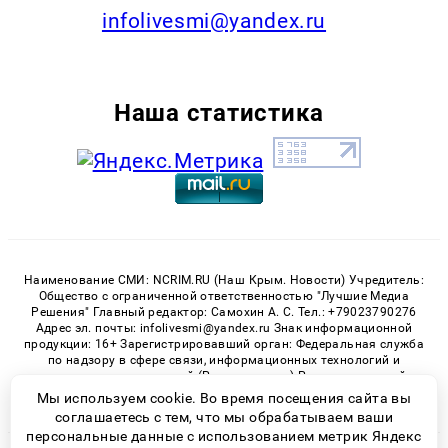
infolivesmi@yandex.ru
Наша статистика
Наименование СМИ: NCRIM.RU (Наш Крым. Новости) Учредитель:
Общество с ограниченной ответственностью "Лучшие Медиа
Решения" Главный редактор: Самохин А. С. Тел.: +79023790276
Адрес эл. почты: infolivesmi@yandex.ru Знак информационной
продукции: 16+ Зарегистрировавший орган: Федеральная служба
по надзору в сфере связи, информационных технологий и
массовых коммуникаций (Роскомнадзор) Регистрационный
номер СМИ ЭЛ № ФС 77 - 81150 от 02.06.2021
Мы используем cookie. Во время посещения сайта вы
соглашаетесь с тем, что мы обрабатываем ваши
персональные данные с использованием метрик Яндекс