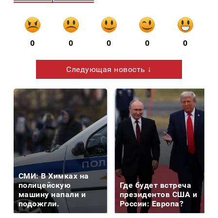
0
0
0
0
0
Следующая новость ↓
СМИ: В Химках на
полицейскую
Где будет встреча
машину напали и
президентов США и
подожгли.
России: Европа?