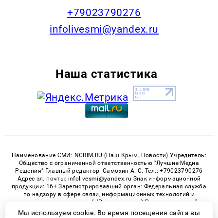
+79023790276
infolivesmi@yandex.ru
Наша статистика
Наименование СМИ: NCRIM.RU (Наш Крым. Новости) Учредитель:
Общество с ограниченной ответственностью "Лучшие Медиа
Решения" Главный редактор: Самохин А. С. Тел.: +79023790276
Адрес эл. почты: infolivesmi@yandex.ru Знак информационной
продукции: 16+ Зарегистрировавший орган: Федеральная служба
по надзору в сфере связи, информационных технологий и
массовых коммуникаций (Роскомнадзор) Регистрационный
номер СМИ ЭЛ № ФС 77 - 81150 от 02.06.2021
Мы используем cookie. Во время посещения сайта вы