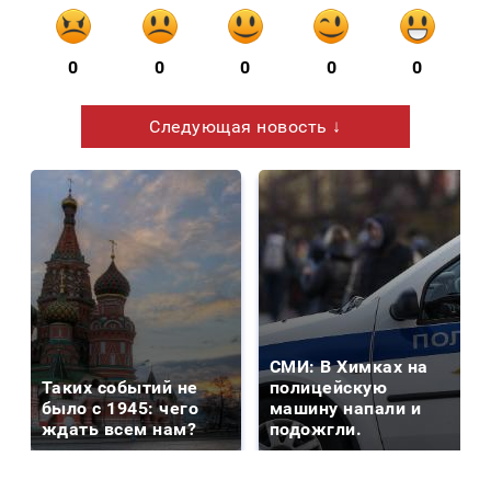
0
0
0
0
0
Следующая новость ↓
СМИ: В Химках на
Таких событий не
полицейскую
было с 1945: чего
машину напали и
ждать всем нам?
подожгли.