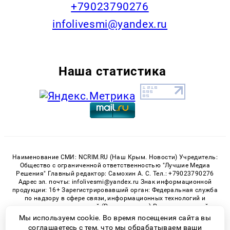
+79023790276
infolivesmi@yandex.ru
Наша статистика
Наименование СМИ: NCRIM.RU (Наш Крым. Новости) Учредитель:
Общество с ограниченной ответственностью "Лучшие Медиа
Решения" Главный редактор: Самохин А. С. Тел.: +79023790276
Адрес эл. почты: infolivesmi@yandex.ru Знак информационной
продукции: 16+ Зарегистрировавший орган: Федеральная служба
по надзору в сфере связи, информационных технологий и
массовых коммуникаций (Роскомнадзор) Регистрационный
номер СМИ ЭЛ № ФС 77 - 81150 от 02.06.2021
Мы используем cookie. Во время посещения сайта вы
соглашаетесь с тем, что мы обрабатываем ваши