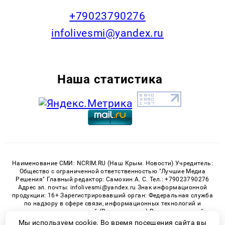
+79023790276
infolivesmi@yandex.ru
Наша статистика
Наименование СМИ: NCRIM.RU (Наш Крым. Новости) Учредитель:
Общество с ограниченной ответственностью "Лучшие Медиа
Решения" Главный редактор: Самохин А. С. Тел.: +79023790276
Адрес эл. почты: infolivesmi@yandex.ru Знак информационной
продукции: 16+ Зарегистрировавший орган: Федеральная служба
по надзору в сфере связи, информационных технологий и
массовых коммуникаций (Роскомнадзор) Регистрационный
номер СМИ ЭЛ № ФС 77 - 81150 от 02.06.2021
Мы используем cookie. Во время посещения сайта вы