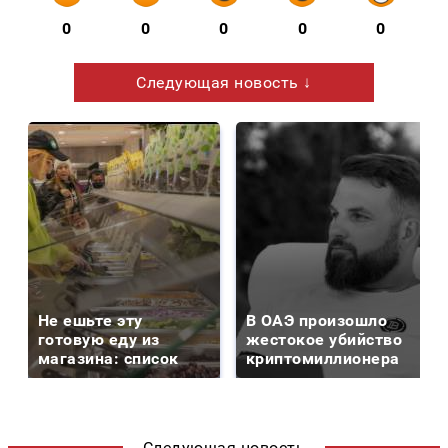
0
0
0
0
0
Следующая новость ↓
Не ешьте эту
В ОАЭ произошло
готовую еду из
жестокое убийство
магазина: список
криптомиллионера
Следующая новость