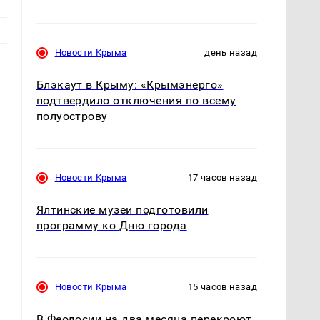
Новости Крыма
день назад
Блэкаут в Крыму: «Крымэнерго»
подтвердило отключения по всему
полуострову
Новости Крыма
17 часов назад
Ялтинские музеи подготовили
программу ко Дню города
Новости Крыма
15 часов назад
В Феодосии на два месяца перекроют