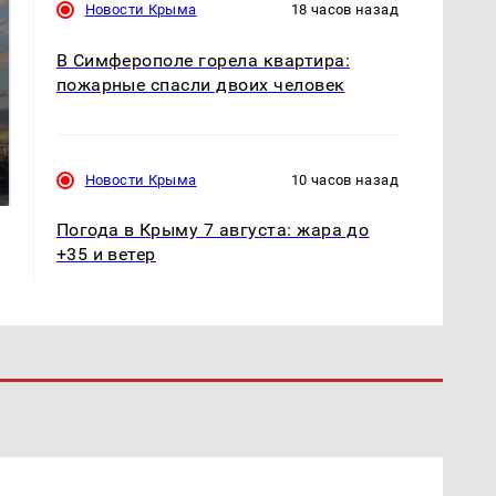
Новости Крыма
18 часов назад
В Симферополе горела квартира:
пожарные спасли двоих человек
СМИ: В Химках на
полицейскую
В магазинах России
машину напали и
ажиотаж из-за этого
Новости Крыма
10 часов назад
подожгли.
продукта: что купить?
Погода в Крыму 7 августа: жара до
+35 и ветер