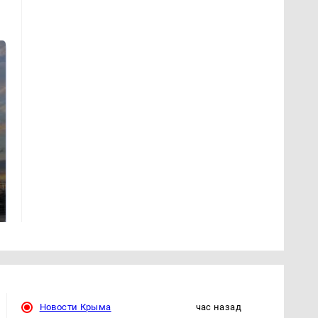
СМИ: В Химках на
полицейскую
В магазинах России
машину напали и
ажиотаж из-за этого
подожгли.
продукта: что купить?
Новости Крыма
час назад