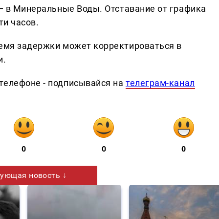
 — в Минеральные Воды. Отставание от графика
ти часов.
ремя задержки может корректироваться в
и.
телефоне - подписывайся на
телеграм-канал
0
0
0
ующая новость ↓