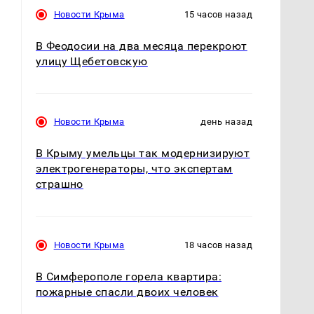
Новости Крыма
15 часов назад
В Феодосии на два месяца перекроют
улицу Щебетовскую
Новости Крыма
день назад
В Крыму умельцы так модернизируют
электрогенераторы, что экспертам
страшно
Новости Крыма
18 часов назад
В Симферополе горела квартира:
пожарные спасли двоих человек