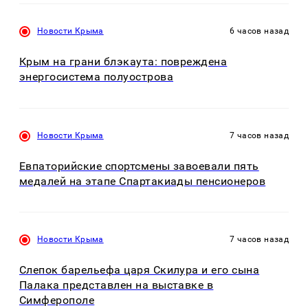
Новости Крыма
6 часов назад
Крым на грани блэкаута: повреждена
энергосистема полуострова
Новости Крыма
7 часов назад
Евпаторийские спортсмены завоевали пять
медалей на этапе Спартакиады пенсионеров
Новости Крыма
7 часов назад
Слепок барельефа царя Скилура и его сына
Палака представлен на выставке в
Симферополе