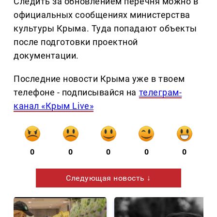
Следить за обновлением перечня можно в
официальных сообщениях министерства
культуры Крыма. Туда попадают объекты
после подготовки проектной
документации.
Последние новости Крыма уже в твоем
телефоне - подписывайся на
телеграм-
канал «Крым Live»
0
0
0
0
0
Следующая новость ↓