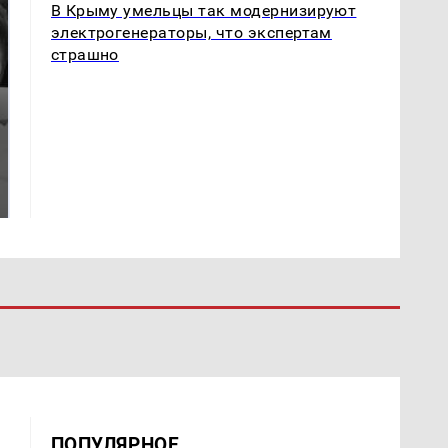
В Крыму умельцы так модернизируют
электрогенераторы, что экспертам
страшно
Таких событий не
Все новости по
было с 1945: чего
падению вертолета на
ждать всем нам?
Кавказе: читать здесь
ПОПУЛЯРНОЕ