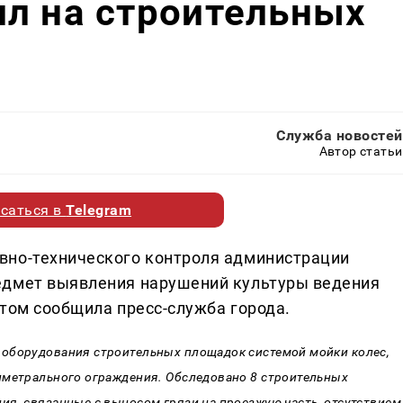
л на строительных
Служба новостей
Автор статьи
саться в
Telegram
вно-технического контроля администрации
едмет выявления нарушений культуры ведения
этом сообщила пресс-служба города.
 оборудования строительных площадок системой мойки колес,
иметрального ограждения. Обследовано 8 строительных
ия, связанные с выносом грязи на проезжую часть, отсутствием