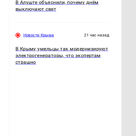
В Алуште объяснили, почему днём
выключают свет
Новости Крыма
21 час назад
В Крыму умельцы так модернизируют
электрогенераторы, что экспертам
страшно