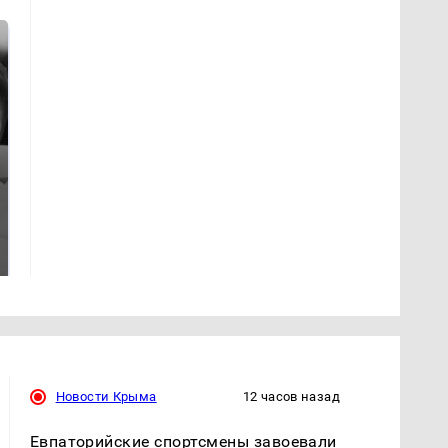
Таких событий не
Все новости по
было с 1945: чего
падению вертолета на
ждать всем нам?
Кавказе: читать здесь
Новости Крыма
12 часов назад
Евпаторийские спортсмены завоевали