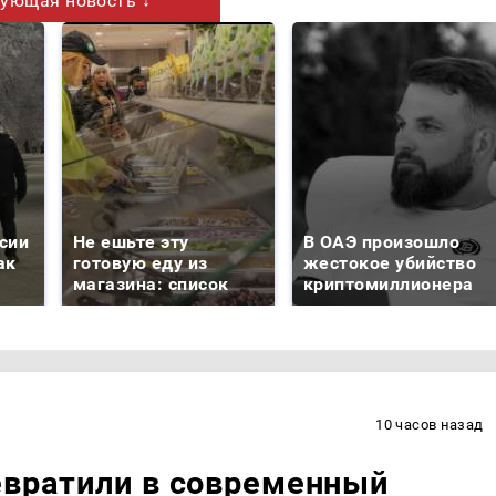
ующая новость ↓
сии
Не ешьте эту
В ОАЭ произошло
ак
готовую еду из
жестокое убийство
магазина: список
криптомиллионера
10 часов назад
евратили в современный