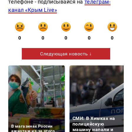
телефоне - подписывайся на
телеграм-
канал «Крым Live»
0
0
0
0
0
Следующая новость ↓
СМИ: В Химках на
полицейскую
В магазинах России
машину напали и
ажиотаж из-за этого