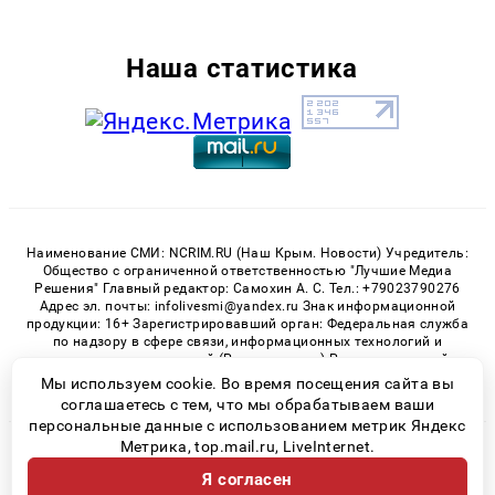
Наша статистика
Наименование СМИ: NCRIM.RU (Наш Крым. Новости) Учредитель:
Общество с ограниченной ответственностью "Лучшие Медиа
Решения" Главный редактор: Самохин А. С. Тел.: +79023790276
Адрес эл. почты: infolivesmi@yandex.ru Знак информационной
продукции: 16+ Зарегистрировавший орган: Федеральная служба
по надзору в сфере связи, информационных технологий и
массовых коммуникаций (Роскомнадзор) Регистрационный
номер СМИ ЭЛ № ФС 77 - 81150 от 02.06.2021
Мы используем cookie. Во время посещения сайта вы
соглашаетесь с тем, что мы обрабатываем ваши
персональные данные с использованием метрик Яндекс
Метрика, top.mail.ru, LiveInternet.
© 2026 «nCrim.ru» | Все права защищены
Я согласен
Возрастная категория сайта 16+