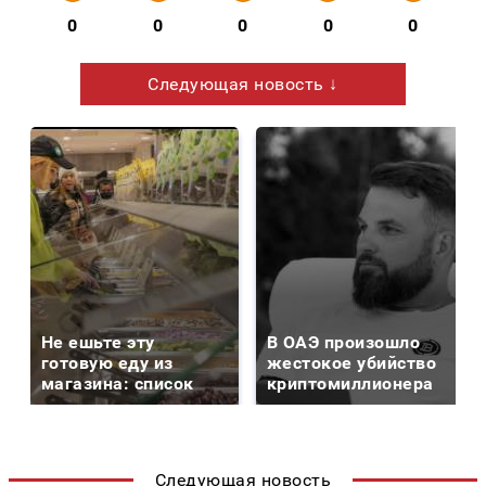
0
0
0
0
0
Следующая новость ↓
Не ешьте эту
В ОАЭ произошло
готовую еду из
жестокое убийство
магазина: список
криптомиллионера
Следующая новость