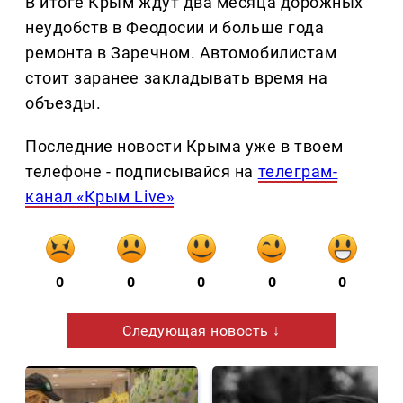
В итоге Крым ждут два месяца дорожных
неудобств в Феодосии и больше года
ремонта в Заречном. Автомобилистам
стоит заранее закладывать время на
объезды.
Последние новости Крыма уже в твоем
телефоне - подписывайся на
телеграм-
канал «Крым Live»
0
0
0
0
0
Следующая новость ↓