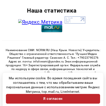
Наша статистика
Наименование СМИ: NCRIM.RU (Наш Крым. Новости) Учредитель:
Общество с ограниченной ответственностью "Лучшие Медиа
Решения" Главный редактор: Самохин А. С. Тел.: +79023790276
Адрес эл. почты: infolivesmi@yandex.ru Знак информационной
продукции: 16+ Зарегистрировавший орган: Федеральная служба
по надзору в сфере связи, информационных технологий и
массовых коммуникаций (Роскомнадзор) Регистрационный
номер СМИ ЭЛ № ФС 77 - 81150 от 02.06.2021
Мы используем cookie. Во время посещения сайта вы
соглашаетесь с тем, что мы обрабатываем ваши
персональные данные с использованием метрик Яндекс
Метрика, top.mail.ru, LiveInternet.
© 2026 «nCrim.ru» | Все права защищены
Я согласен
Возрастная категория сайта 16+
Политика конфиденциальности