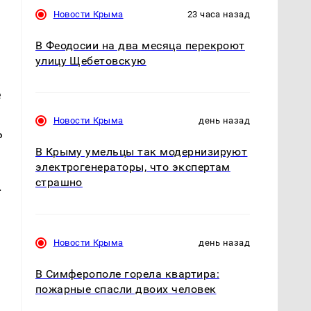
Новости Крыма
23 часа назад
В Феодосии на два месяца перекроют
улицу Щебетовскую
е
Новости Крыма
день назад
ь
В Крыму умельцы так модернизируют
электрогенераторы, что экспертам
страшно
.
Новости Крыма
день назад
В Симферополе горела квартира:
пожарные спасли двоих человек