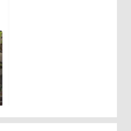
СМИ: В Химках на
полицейскую
Где будет встреча
машину напали и
президентов США и
подожгли.
России: Европа?