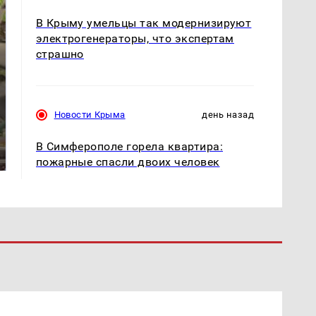
В Крыму умельцы так модернизируют
электрогенераторы, что экспертам
страшно
Новости Крыма
день назад
СМИ: В Химках на
полицейскую
Где будет встреча
машину напали и
президентов США и
В Симферополе горела квартира:
подожгли.
России: Европа?
пожарные спасли двоих человек