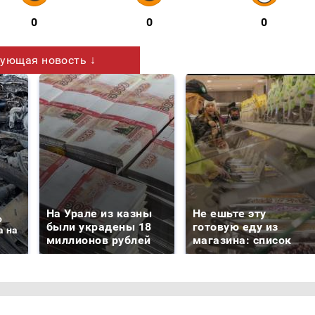
0
0
0
ующая новость ↓
На Урале из казны
Не ешьте эту
о
были украдены 18
готовую еду из
а на
миллионов рублей
магазина: список