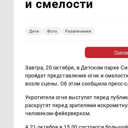
и смелости
Дети
Фото
Развлечения
Подпи
Завтра, 20 октября, в Детском парке С
пройдет представление огня и смелости
возле сцены. Об этом сообщила пресс-
Укротители огня выступят перед публик
раскрутят перед зрителями искрометн
человеком-фейерверком.
А 21 октября в 15.00 состоится большо