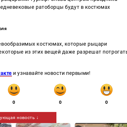
Средневековые ратоборцы будут в костюмах
оля
невообразимых костюмах, которые рыцари
екоторые из этих вещей даже разрешат потрогат
такте
и узнавайте новости первыми!
0
0
0
ующая новость ↓