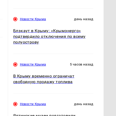
Новости Крыма
день назад
Блэкаут в Крыму: «Крымэнерго»
подтвердило отключения по всему
полуострову
Новости Крыма
5 часов назад
В Крыму временно ограничат
свободную продажу топлива
Новости Крыма
день назад
Ялтинские музеи подготовили