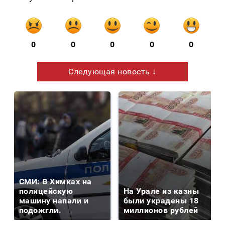
0
0
0
0
0
Следующая новость ↓
СМИ: В Химках на
полицейскую
На Урале из казны
машину напали и
были украдены 18
подожгли.
миллионов рублей