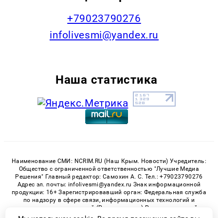
+79023790276
infolivesmi@yandex.ru
Наша статистика
Наименование СМИ: NCRIM.RU (Наш Крым. Новости) Учредитель:
Общество с ограниченной ответственностью "Лучшие Медиа
Решения" Главный редактор: Самохин А. С. Тел.: +79023790276
Адрес эл. почты: infolivesmi@yandex.ru Знак информационной
продукции: 16+ Зарегистрировавший орган: Федеральная служба
по надзору в сфере связи, информационных технологий и
массовых коммуникаций (Роскомнадзор) Регистрационный
номер СМИ ЭЛ № ФС 77 - 81150 от 02.06.2021