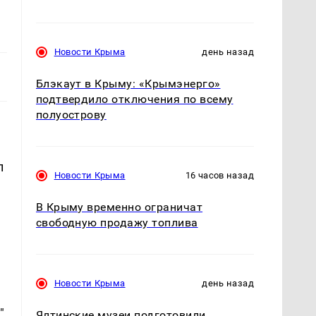
Новости Крыма
день назад
Блэкаут в Крыму: «Крымэнерго»
подтвердило отключения по всему
полуострову
л
Новости Крыма
16 часов назад
В Крыму временно ограничат
свободную продажу топлива
.
Новости Крыма
день назад
"
Ялтинские музеи подготовили