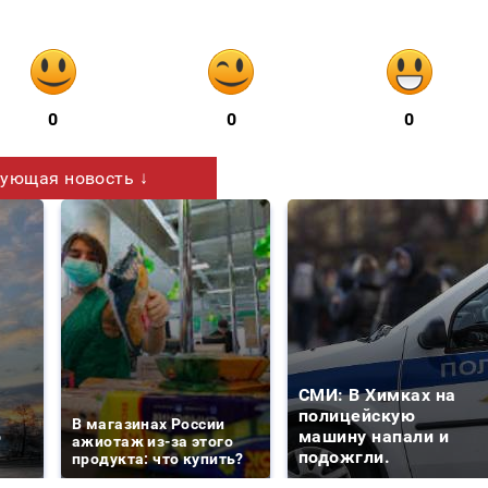
0
0
0
ующая новость ↓
СМИ: В Химках на
е
полицейскую
В магазинах России
о
машину напали и
ажиотаж из-за этого
подожгли.
продукта: что купить?