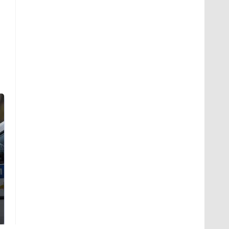
Где будет встреча
Такую зиму в России
президентов США и
никто не ждал: как
России: Европа?
так?!