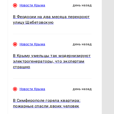
Новости Крыма
день назад
В Феодосии на два месяца перекроют
улицу Щебетовскую
Новости Крыма
день назад
В Крыму умельцы так модернизируют
электрогенераторы, что экспертам
страшно
Новости Крыма
день назад
В Симферополе горела квартира:
пожарные спасли двоих человек