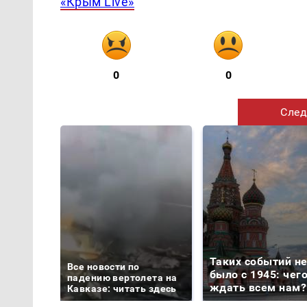
«Крым Live»
0
0
След
Таких событий н
Все новости по
было с 1945: чег
падению вертолета на
ждать всем нам?
Кавказе: читать здесь