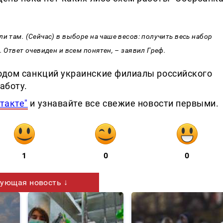
и там. (Сейчас) в выборе на чаше весов: получить весь набор
. Ответ очевиден и всем понятен, – заявил Греф.
водом санкций украинские филиалы российского
аботу.
такте"
и узнавайте все свежие новости первыми.
1
0
0
ующая новость ↓