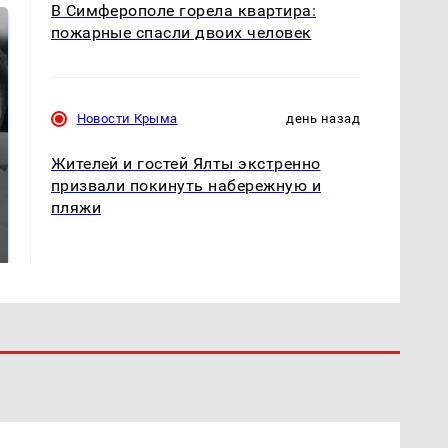
В Симферополе горела квартира:
пожарные спасли двоих человек
Новости Крыма
день назад
Жителей и гостей Ялты экстренно
призвали покинуть набережную и
Таких событий не
пляжи
Все новости по
было с 1945: чего
падению вертолета на
ждать всем нам?
Кавказе: читать здесь