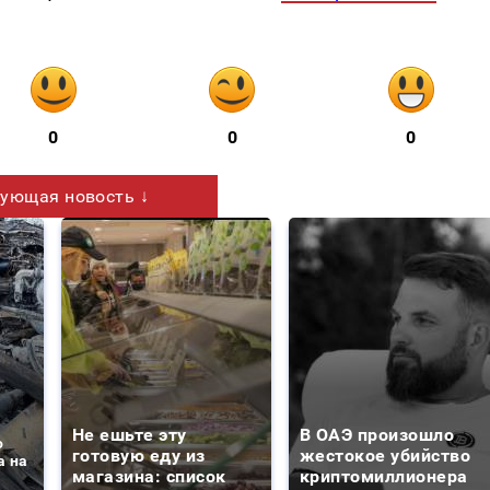
0
0
0
ующая новость ↓
Не ешьте эту
В ОАЭ произошло
о
готовую еду из
жестокое убийство
а на
магазина: список
криптомиллионера