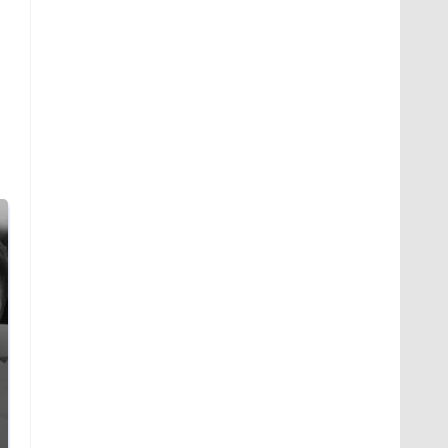
Таких событий не
Все новости по
было с 1945: чего
падению вертолета на
ждать всем нам?
Кавказе: читать здесь