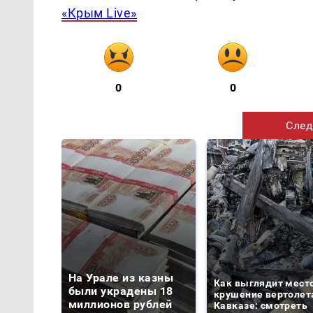
«Крым Live»
0
0
След
На Урале из казны
Как выглядит мест
были украдены 18
крушение вертолет
миллионов рублей
Кавказе: смотреть