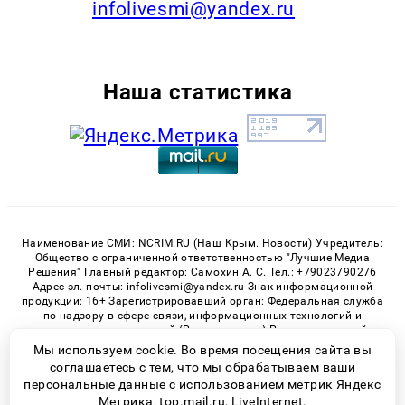
infolivesmi@yandex.ru
Наша статистика
Наименование СМИ: NCRIM.RU (Наш Крым. Новости) Учредитель:
Общество с ограниченной ответственностью "Лучшие Медиа
Решения" Главный редактор: Самохин А. С. Тел.: +79023790276
Адрес эл. почты: infolivesmi@yandex.ru Знак информационной
продукции: 16+ Зарегистрировавший орган: Федеральная служба
по надзору в сфере связи, информационных технологий и
массовых коммуникаций (Роскомнадзор) Регистрационный
номер СМИ ЭЛ № ФС 77 - 81150 от 02.06.2021
Мы используем cookie. Во время посещения сайта вы
соглашаетесь с тем, что мы обрабатываем ваши
персональные данные с использованием метрик Яндекс
Метрика, top.mail.ru, LiveInternet.