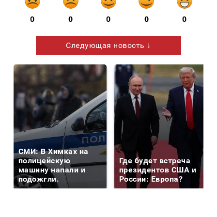
0
0
0
0
0
Следующая новость ↓
СМИ: В Химках на
полицейскую
Где будет встреча
машину напали и
президентов США и
подожгли.
России: Европа?