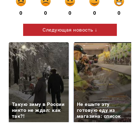
0
0
0
0
0
Следующая новость ↓
Такую зиму в России
Не ешьте эту
никто не ждал: как
готовую еду из
так?!
магазина: список