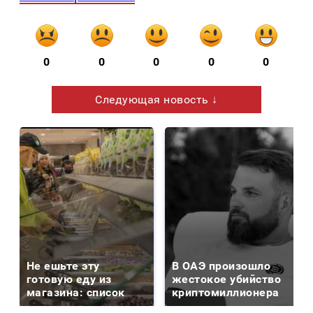
0
0
0
0
0
Следующая новость ↓
Не ешьте эту
В ОАЭ произошло
готовую еду из
жестокое убийство
магазина: список
криптомиллионера