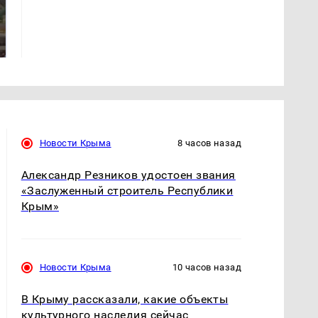
В ОАЭ произошло
Все новости по
жестокое убийство
падению вертолета на
криптомиллионера
Кавказе: читать здесь
Новости Крыма
8 часов назад
Александр Резников удостоен звания
«Заслуженный строитель Республики
Крым»
Новости Крыма
10 часов назад
В Крыму рассказали, какие объекты
культурного наследия сейчас