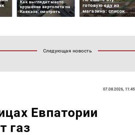
Как выглядит место
ак
готовую еду из
крушение вертолета на
магазина: список
Кавказе: смотреть
Следующая новость
07.08.2026, 11:45
ицах Евпатории
т газ