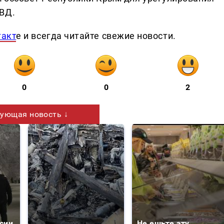
МВД.
такт
е и всегда читайте свежие новости.
0
0
2
ующая новость ↓
сии
Не ешьте эту