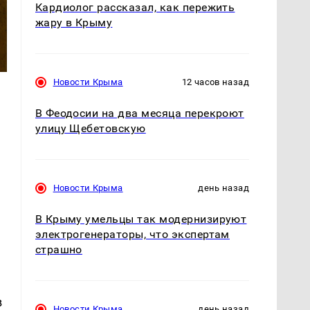
Кардиолог рассказал, как пережить
жару в Крыму
Новости Крыма
12 часов назад
В Феодосии на два месяца перекроют
улицу Щебетовскую
Новости Крыма
день назад
В Крыму умельцы так модернизируют
электрогенераторы, что экспертам
страшно
в
Новости Крыма
день назад