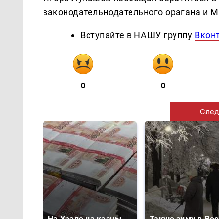
законодательнодательного орагана и 
Вступайте в НАШУ группу
Вкон
0
0
След
На Урале из казны
Такую зиму в Рос