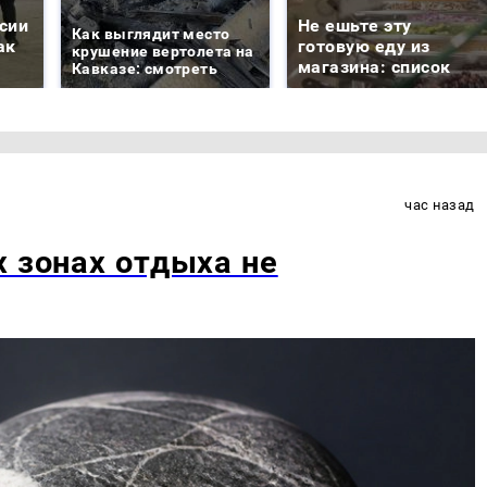
сии
Не ешьте эту
Как выглядит место
ак
готовую еду из
крушение вертолета на
магазина: список
Кавказе: смотреть
час назад
х зонах отдыха не