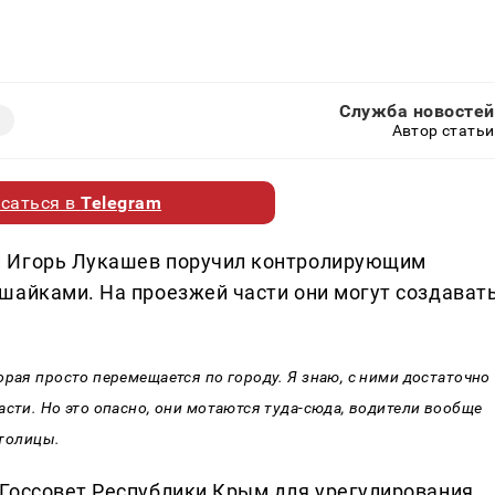
Служба новостей
Автор статьи
саться в
Telegram
и Игорь Лукашев поручил контролирующим
шайками. На проезжей части они могут создават
орая просто перемещается по городу. Я знаю, с ними достаточно
асти. Но это опасно, они мотаются туда-сюда, водители вообще
столицы.
Госсовет Республики Крым для урегулирования