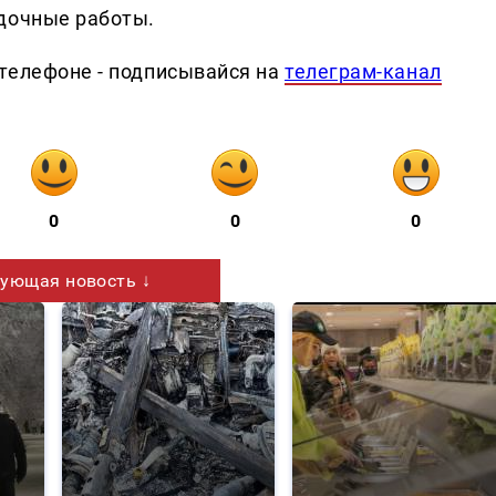
адочные работы.
телефоне - подписывайся на
телеграм-канал
0
0
0
ующая новость ↓