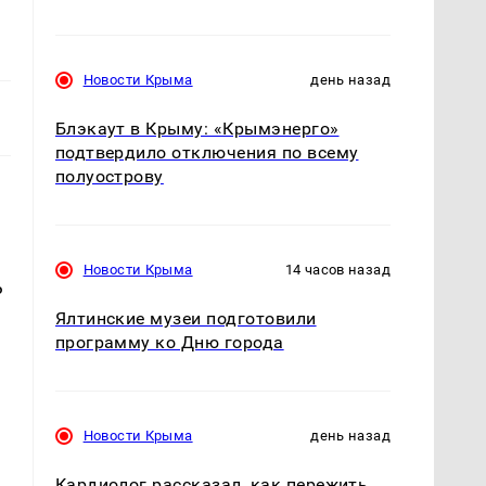
Новости Крыма
день назад
Блэкаут в Крыму: «Крымэнерго»
подтвердило отключения по всему
полуострову
Новости Крыма
14 часов назад
ь
Ялтинские музеи подготовили
программу ко Дню города
Новости Крыма
день назад
Кардиолог рассказал, как пережить