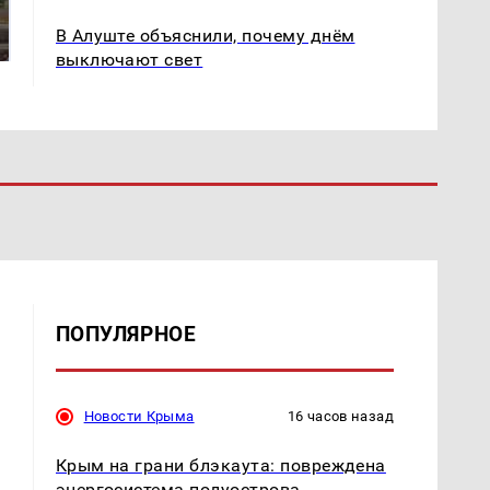
Все новости по
жестокое убийство
падению вертолета на
В Алуште объяснили, почему днём
криптомиллионера
Кавказе: читать здесь
выключают свет
ПОПУЛЯРНОЕ
Новости Крыма
16 часов назад
Крым на грани блэкаута: повреждена
энергосистема полуострова