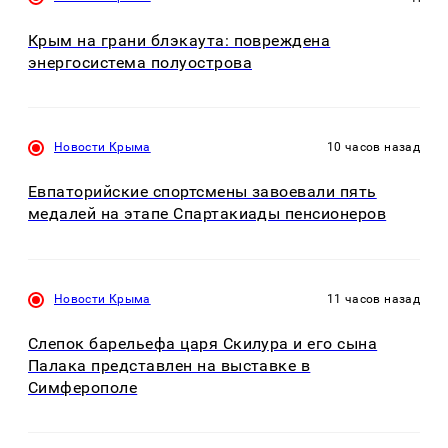
Крым на грани блэкаута: повреждена
энергосистема полуострова
Новости Крыма
10 часов назад
Евпаторийские спортсмены завоевали пять
медалей на этапе Спартакиады пенсионеров
Новости Крыма
11 часов назад
Слепок барельефа царя Скилура и его сына
Палака представлен на выставке в
Симферополе