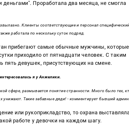
и деньгами". Проработала два месяца, не смогла
езвылазно. Клиенты соответствующие и персонал специфически
также работала по нескольку суток подряд.
утан прибегают самые обычные мужчины, которы
сутки приходило от пятнадцати человек. С таким
ь пять девушек, присутствующих на смене.
интересовалась я у Анжелики.
такой сфере, размывается понятие странности. Много было тех, к
их унижают. Такие забавные дяди! - комментирует бывший админ
дение или рукоприкладство, то охрана выставлял
такой работе у девочки на каждом шагу.