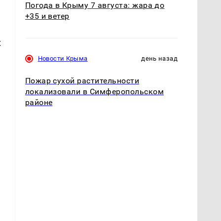
Погода в Крыму 7 августа: жара до
+35 и ветер
х
Новости Крыма
день назад
Пожар сухой растительности
локализовали в Симферопольском
районе