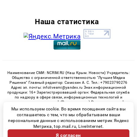
Наша статистика
Наименование СМИ: NCRIM.RU (Наш Крым. Новости) Учредитель:
Общество с ограниченной ответственностью "Лучшие Медиа
Решения" Главный редактор: Самохин А. С. Тел.: +79023790276
Адрес эл. почты: infolivesmi@yandex.ru Знак информационной
продукции: 16+ Зарегистрировавший орган: Федеральная служба
по надзору в сфере связи, информационных технологий и
массовых коммуникаций (Роскомнадзор) Регистрационный
номер СМИ ЭЛ № ФС 77 - 81150 от 02.06.2021
Мы используем cookie. Во время посещения сайта вы
соглашаетесь с тем, что мы обрабатываем ваши
персональные данные с использованием метрик Яндекс
Метрика, top.mail.ru, LiveInternet.
© 2026 «nCrim.ru» | Все права защищены
Я согласен
Возрастная категория сайта 16+