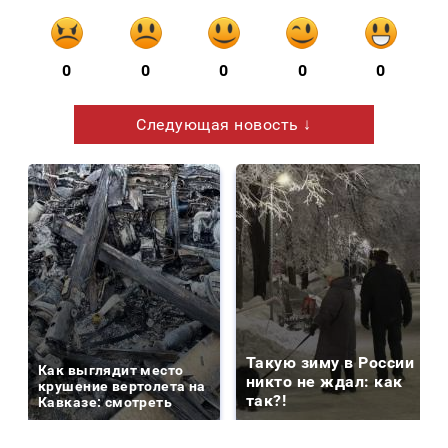
0
0
0
0
0
Следующая новость ↓
Такую зиму в России
Как выглядит место
никто не ждал: как
крушение вертолета на
так?!
Кавказе: смотреть