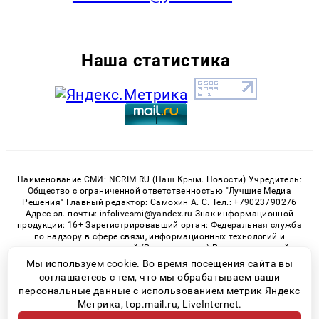
Наша статистика
Наименование СМИ: NCRIM.RU (Наш Крым. Новости) Учредитель:
Общество с ограниченной ответственностью "Лучшие Медиа
Решения" Главный редактор: Самохин А. С. Тел.: +79023790276
Адрес эл. почты: infolivesmi@yandex.ru Знак информационной
продукции: 16+ Зарегистрировавший орган: Федеральная служба
по надзору в сфере связи, информационных технологий и
массовых коммуникаций (Роскомнадзор) Регистрационный
номер СМИ ЭЛ № ФС 77 - 81150 от 02.06.2021
Мы используем cookie. Во время посещения сайта вы
соглашаетесь с тем, что мы обрабатываем ваши
персональные данные с использованием метрик Яндекс
Метрика, top.mail.ru, LiveInternet.
© 2026 «nCrim.ru» | Все права защищены