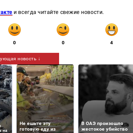
такте
и всегда читайте свежие новости.
0
0
4
ующая новость ↓
Не ешьте эту
В ОАЭ произошло
о
готовую еду из
жестокое убийство
а на