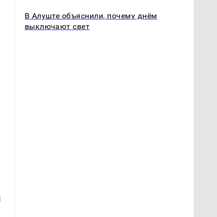
В Алуште объяснили, почему днём
выключают свет
м
в