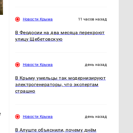
Новости Крыма
11 часов назад
В Феодосии на два месяца перекроют
улицу Щебетовскую
Новости Крыма
день назад
В Крыму умельцы так модернизируют
электрогенераторы, что экспертам
страшно
е
Новости Крыма
день назад
В Алуште объяснили, почему днём