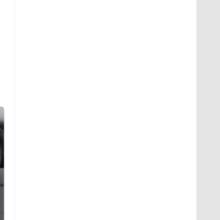
Таких событий не
Все новости по
было с 1945: чего
падению вертолета на