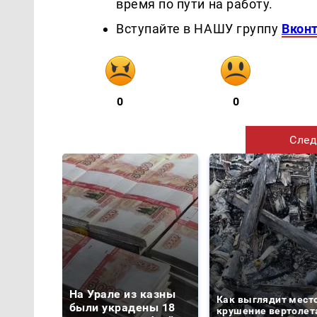
время по пути на работу.
Вступайте в НАШУ группу
Вкон
0
0
След
На Урале из казны
Как выглядит мест
были украдены 18
крушение вертолет