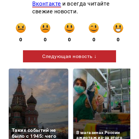
Вконтакте
и всегда читайте
свежие новости.
0
0
0
0
0
Следующая новость ↓
Таких событий не
В магазинах России
было с 1945: чего
ажиотаж из-за этого