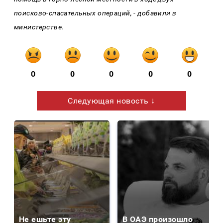
поисково-спасательных операций, - добавили в
министерстве.
0
0
0
0
0
Следующая новость ↓
Не ешьте эту
В ОАЭ произошло