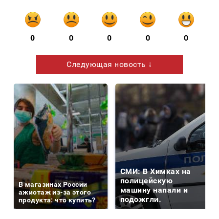
0
0
0
0
0
Следующая новость ↓
СМИ: В Химках на
полицейскую
В магазинах России
машину напали и
ажиотаж из-за этого
подожгли.
продукта: что купить?