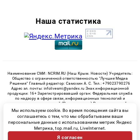
Наша статистика
Наименование СМИ: NCRIM.RU (Наш Крым. Новости) Учредитель:
Общество с ограниченной ответственностью "Лучшие Медиа
Решения" Главный редактор: Самохин А. С. Тел.: +79023790276
Адрес эл. почты: infolivesmi@yandex.ru Знак информационной
продукции: 16+ Зарегистрировавший орган: Федеральная служба
по надзору в сфере связи, информационных технологий и
массовых коммуникаций (Роскомнадзор) Регистрационный
номер СМИ ЭЛ № ФС 77 - 81150 от 02.06.2021
Мы используем cookie. Во время посещения сайта вы
соглашаетесь с тем, что мы обрабатываем ваши
персональные данные с использованием метрик Яндекс
Метрика, top.mail.ru, LiveInternet.
© 2026 «nCrim.ru» | Все права защищены
Я согласен
Возрастная категория сайта 16+