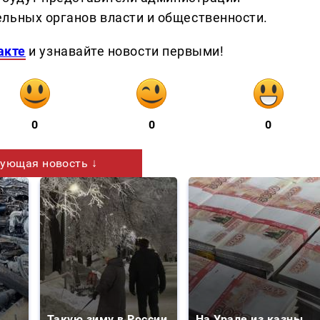
льных органов власти и общественности.
акте
и узнавайте новости первыми!
0
0
0
ующая новость ↓
Такую зиму в России
На Урале из казны