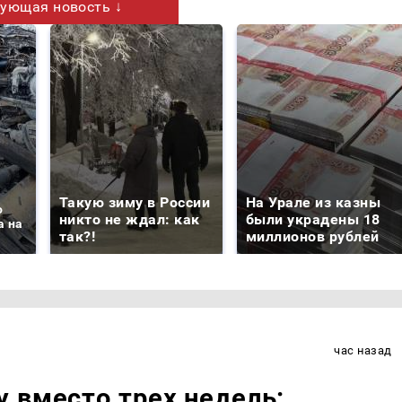
ующая новость ↓
Такую зиму в России
На Урале из казны
о
никто не ждал: как
были украдены 18
а на
так?!
миллионов рублей
час назад
 вместо трех недель: