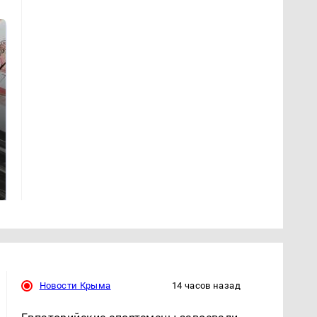
Не ешьте эту
В ОАЭ произошло
готовую еду из
жестокое убийство
магазина: список
криптомиллионера
Новости Крыма
14 часов назад