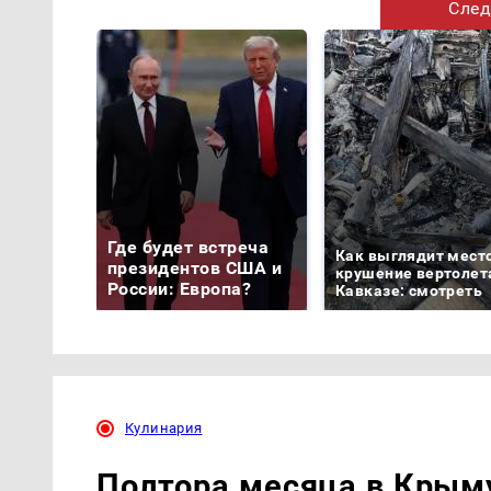
След
Где будет встреча
Как выглядит мест
президентов США и
крушение вертолет
России: Европа?
Кавказе: смотреть
Кулинария
Полтора месяца в Крыму