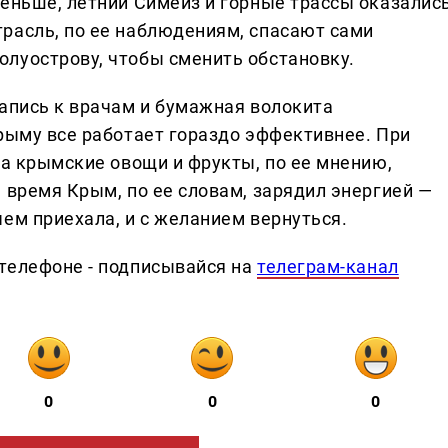
меньше, летний Симеиз и горные трассы оказалис
расль, по ее наблюдениям, спасают сами
луострову, чтобы сменить обстановку.
запись к врачам и бумажная волокита
Крыму все работает гораздо эффективнее. При
 а крымские овощи и фрукты, по ее мнению,
 время Крым, по ее словам, зарядил энергией —
ем приехала, и с желанием вернуться.
телефоне - подписывайся на
телеграм-канал
0
0
0