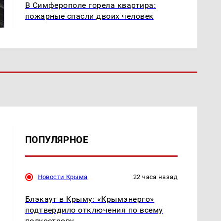
В Симферополе горела квартира:
готовую еду из
жестокое убийство
пожарные спасли двоих человек
магазина: список
криптомиллионера
ПОПУЛЯРНОЕ
Новости Крыма
22 часа назад
Блэкаут в Крыму: «Крымэнерго»
подтвердило отключения по всему
полуострову