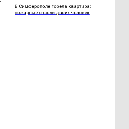
ь
В Симферополе горела квартира:
пожарные спасли двоих человек