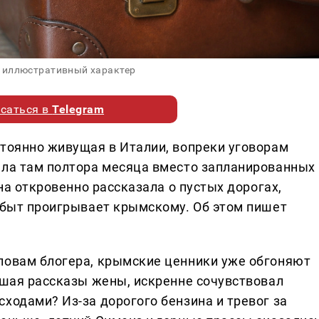
 иллюстративный характер
саться в
Telegram
стоянно живущая в Италии, вопреки уговорам
ела там полтора месяца вместо запланированных
она откровенно рассказала о пустых дорогах,
й быт проигрывает крымскому. Об этом пишет
ловам блогера, крымские ценники уже обгоняют
ушая рассказы жены, искренне сочувствовал
ходами? Из-за дорогого бензина и тревог за