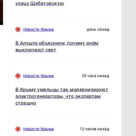
улицу Щебетовскую
Новости Крыма
день назад
В Алуште объяснили, почему днём
выключают свет
Новости Крыма
23 часа назад
В Крыму умельцы так модернизируют
электрогенераторы, что экспертам
страшно
Новости Крыма
12 часов назад