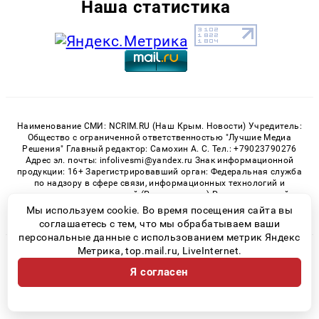
Наша статистика
Наименование СМИ: NCRIM.RU (Наш Крым. Новости) Учредитель:
Общество с ограниченной ответственностью "Лучшие Медиа
Решения" Главный редактор: Самохин А. С. Тел.: +79023790276
Адрес эл. почты: infolivesmi@yandex.ru Знак информационной
продукции: 16+ Зарегистрировавший орган: Федеральная служба
по надзору в сфере связи, информационных технологий и
массовых коммуникаций (Роскомнадзор) Регистрационный
номер СМИ ЭЛ № ФС 77 - 81150 от 02.06.2021
Мы используем cookie. Во время посещения сайта вы
соглашаетесь с тем, что мы обрабатываем ваши
персональные данные с использованием метрик Яндекс
Метрика, top.mail.ru, LiveInternet.
© 2026 «nCrim.ru» | Все права защищены
Я согласен
Возрастная категория сайта 16+
Политика конфиденциальности