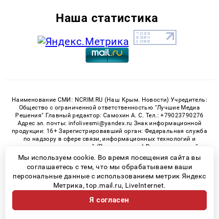
Наша статистика
Наименование СМИ: NCRIM.RU (Наш Крым. Новости) Учредитель:
Общество с ограниченной ответственностью "Лучшие Медиа
Решения" Главный редактор: Самохин А. С. Тел.: +79023790276
Адрес эл. почты: infolivesmi@yandex.ru Знак информационной
продукции: 16+ Зарегистрировавший орган: Федеральная служба
по надзору в сфере связи, информационных технологий и
массовых коммуникаций (Роскомнадзор) Регистрационный
номер СМИ ЭЛ № ФС 77 - 81150 от 02.06.2021
Мы используем cookie. Во время посещения сайта вы
соглашаетесь с тем, что мы обрабатываем ваши
персональные данные с использованием метрик Яндекс
Метрика, top.mail.ru, LiveInternet.
© 2026 «nCrim.ru» | Все права защищены
Я согласен
Возрастная категория сайта 16+
Политика конфиденциальности