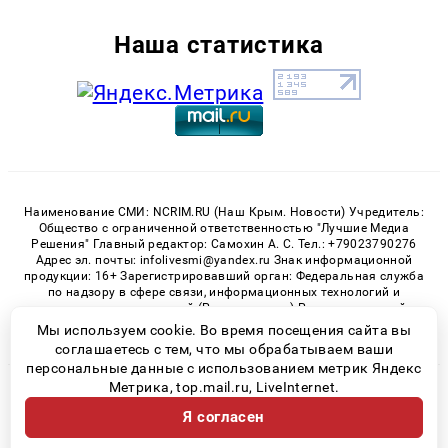
Наша статистика
Наименование СМИ: NCRIM.RU (Наш Крым. Новости) Учредитель:
Общество с ограниченной ответственностью "Лучшие Медиа
Решения" Главный редактор: Самохин А. С. Тел.: +79023790276
Адрес эл. почты: infolivesmi@yandex.ru Знак информационной
продукции: 16+ Зарегистрировавший орган: Федеральная служба
по надзору в сфере связи, информационных технологий и
массовых коммуникаций (Роскомнадзор) Регистрационный
номер СМИ ЭЛ № ФС 77 - 81150 от 02.06.2021
Мы используем cookie. Во время посещения сайта вы
соглашаетесь с тем, что мы обрабатываем ваши
персональные данные с использованием метрик Яндекс
Метрика, top.mail.ru, LiveInternet.
© 2026 «nCrim.ru» | Все права защищены
Я согласен
Возрастная категория сайта 16+
Политика конфиденциальности