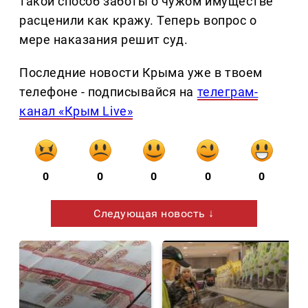
такой способ заботы о чужом имуществе
расценили как кражу. Теперь вопрос о
мере наказания решит суд.
Последние новости Крыма уже в твоем
телефоне - подписывайся на
телеграм-
канал «Крым Live»
0
0
0
0
0
Следующая новость ↓