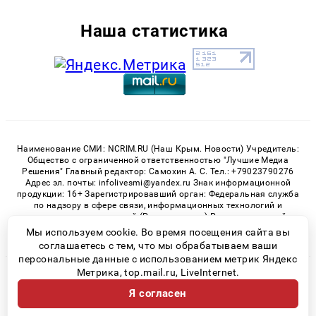
Наша статистика
Наименование СМИ: NCRIM.RU (Наш Крым. Новости) Учредитель:
Общество с ограниченной ответственностью "Лучшие Медиа
Решения" Главный редактор: Самохин А. С. Тел.: +79023790276
Адрес эл. почты: infolivesmi@yandex.ru Знак информационной
продукции: 16+ Зарегистрировавший орган: Федеральная служба
по надзору в сфере связи, информационных технологий и
массовых коммуникаций (Роскомнадзор) Регистрационный
номер СМИ ЭЛ № ФС 77 - 81150 от 02.06.2021
Мы используем cookie. Во время посещения сайта вы
соглашаетесь с тем, что мы обрабатываем ваши
персональные данные с использованием метрик Яндекс
Метрика, top.mail.ru, LiveInternet.
© 2026 «nCrim.ru» | Все права защищены
Я согласен
Возрастная категория сайта 16+
Политика конфиденциальности