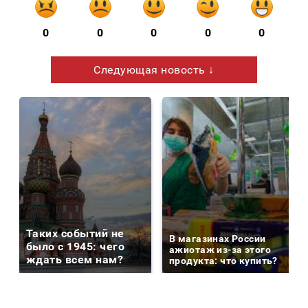
0
0
0
0
0
Следующая новость ↓
Таких событий не
В магазинах России
было с 1945: чего
ажиотаж из-за этого
ждать всем нам?
продукта: что купить?