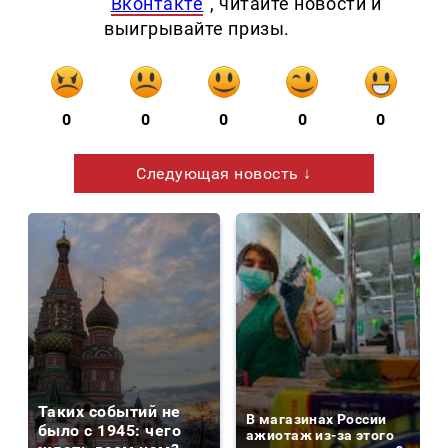
"
Вконтакте
", читайте новости и
выигрывайте призы.
0
0
0
0
0
Следующая новость ↓
Таких событий не
В магазинах России
было с 1945: чего
ажиотаж из-за этого