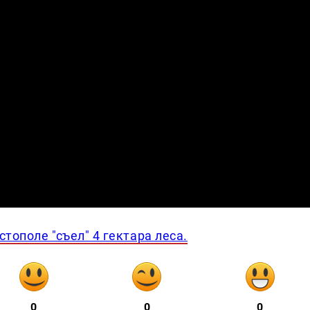
тополе "съел" 4 гектара леса.
0
0
0