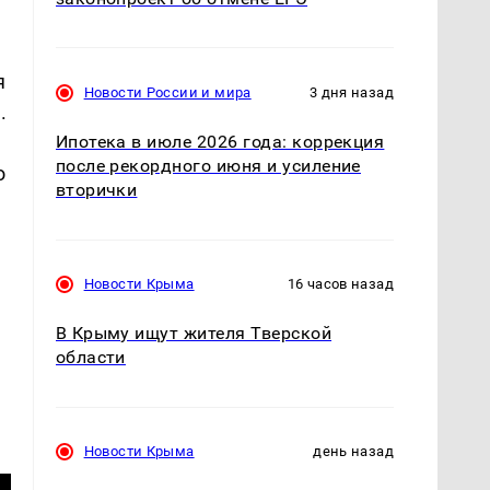
я
Новости России и мира
3 дня назад
.
Ипотека в июле 2026 года: коррекция
после рекордного июня и усиление
о
вторички
Новости Крыма
16 часов назад
В Крыму ищут жителя Тверской
области
Новости Крыма
день назад