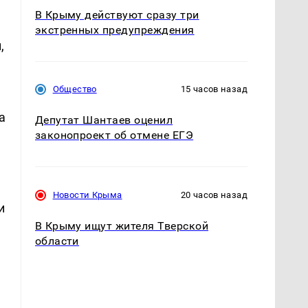
В Крыму действуют сразу три
экстренных предупреждения
,
Общество
15 часов назад
а
Депутат Шантаев оценил
законопроект об отмене ЕГЭ
Новости Крыма
20 часов назад
и
В Крыму ищут жителя Тверской
области