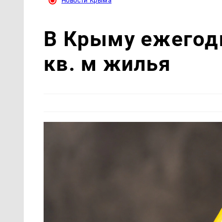
Новости Крыма
В Крыму ежегодн
кв. м жилья