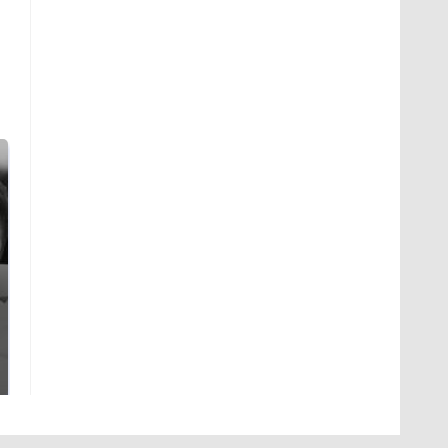
Таких событий не
Все новости по
было с 1945: чего
падению вертолета на
ждать всем нам?
Кавказе: читать здесь