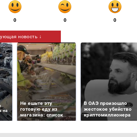
0
0
0
ующая новость ↓
Не ешьте эту
В ОАЭ произошло
о
готовую еду из
жестокое убийство
а на
магазина: список
криптомиллионера