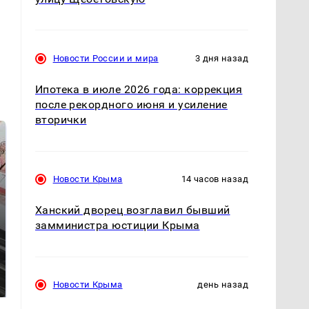
Новости России и мира
3 дня назад
Ипотека в июле 2026 года: коррекция
после рекордного июня и усиление
вторички
Новости Крыма
14 часов назад
Ханский дворец возглавил бывший
замминистра юстиции Крыма
В ОАЭ произошло
Все новости по
жестокое убийство
падению вертолета на
криптомиллионера
Кавказе: читать здесь
Новости Крыма
день назад