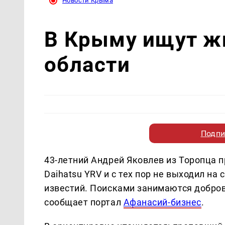
Новости Крыма
В Крыму ищут ж
области
Подпи
43-летний Андрей Яковлев из Торопца п
Daihatsu YRV и с тех пор не выходил на
известий. Поисками занимаются добр
сообщает портал
Афанасий-бизнес
.