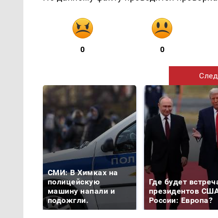
0
0
След
СМИ: В Химках на
полицейскую
Где будет встреч
машину напали и
президентов США
подожгли.
России: Европа?