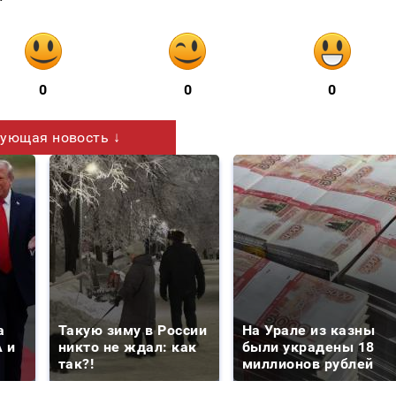
0
0
0
ующая новость ↓
а
Такую зиму в России
На Урале из казны
 и
никто не ждал: как
были украдены 18
так?!
миллионов рублей