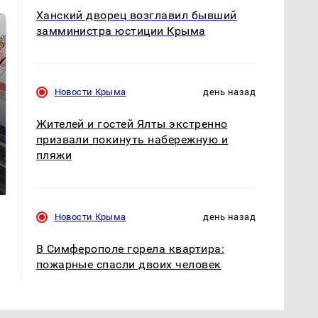
Ханский дворец возглавил бывший
замминистра юстиции Крыма
Новости Крыма
день назад
Жителей и гостей Ялты экстренно
призвали покинуть набережную и
В ОАЭ произошло
пляжи
Все новости по
жестокое убийство
падению вертолета на
криптомиллионера
Кавказе: читать здесь
Новости Крыма
день назад
В Симферополе горела квартира:
пожарные спасли двоих человек