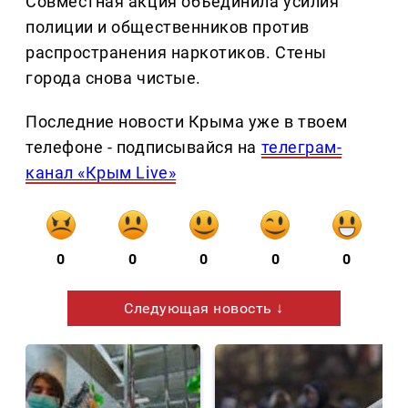
Совместная акция объединила усилия
полиции и общественников против
распространения наркотиков. Стены
города снова чистые.
Последние новости Крыма уже в твоем
телефоне - подписывайся на
телеграм-
канал «Крым Live»
0
0
0
0
0
Следующая новость ↓