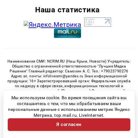
Наша статистика
Наименование СМИ: NCRIM.RU (Наш Крым. Новости) Учредитель:
Общество с ограниченной ответственностью "Лучшие Медиа
Решения" Главный редактор: Самохин А. С. Тел.: +79023790276
Адрес эл. почты: infolivesmi@yandex.ru Знак информационной
продукции: 16+ Зарегистрировавший орган: Федеральная служба
по надзору в сфере связи, информационных технологий и
массовых коммуникаций (Роскомнадзор) Регистрационный
номер СМИ ЭЛ № ФС 77 - 81150 от 02.06.2021
Мы используем cookie. Во время посещения сайта вы
соглашаетесь с тем, что мы обрабатываем ваши
персональные данные с использованием метрик Яндекс
Метрика, top.mail.ru, LiveInternet.
© 2026 «nCrim.ru» | Все права защищены
Я согласен
Возрастная категория сайта 16+
Политика конфиденциальности