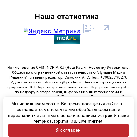
Наша статистика
Наименование СМИ: NCRIM.RU (Наш Крым. Новости) Учредитель:
Общество с ограниченной ответственностью "Лучшие Медиа
Решения" Главный редактор: Самохин А. С. Тел.: +79023790276
Адрес эл. почты: infolivesmi@yandex.ru Знак информационной
продукции: 16+ Зарегистрировавший орган: Федеральная служба
по надзору в сфере связи, информационных технологий и
массовых коммуникаций (Роскомнадзор) Регистрационный
номер СМИ ЭЛ № ФС 77 - 81150 от 02.06.2021
Мы используем cookie. Во время посещения сайта вы
соглашаетесь с тем, что мы обрабатываем ваши
персональные данные с использованием метрик Яндекс
Метрика, top.mail.ru, LiveInternet.
© 2026 «nCrim.ru» | Все права защищены
Я согласен
Возрастная категория сайта 16+