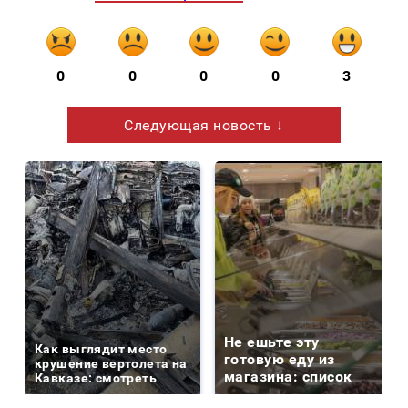
0
0
0
0
3
Следующая новость ↓
Не ешьте эту
Как выглядит место
готовую еду из
крушение вертолета на
магазина: список
Кавказе: смотреть