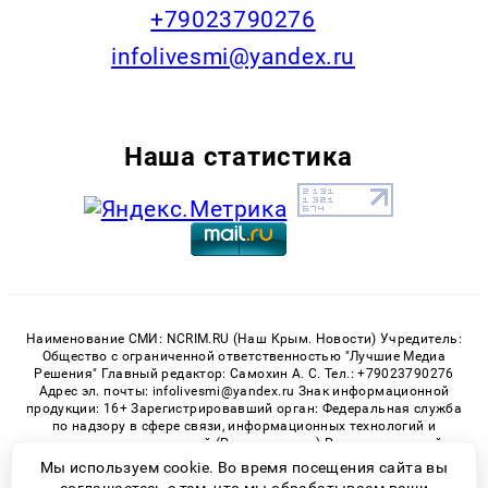
+79023790276
infolivesmi@yandex.ru
Наша статистика
Наименование СМИ: NCRIM.RU (Наш Крым. Новости) Учредитель:
Общество с ограниченной ответственностью "Лучшие Медиа
Решения" Главный редактор: Самохин А. С. Тел.: +79023790276
Адрес эл. почты: infolivesmi@yandex.ru Знак информационной
продукции: 16+ Зарегистрировавший орган: Федеральная служба
по надзору в сфере связи, информационных технологий и
массовых коммуникаций (Роскомнадзор) Регистрационный
номер СМИ ЭЛ № ФС 77 - 81150 от 02.06.2021
Мы используем cookie. Во время посещения сайта вы