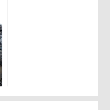
Не ешьте эту
В ОАЭ произошло
готовую еду из
жестокое убийство
магазина: список
криптомиллионера