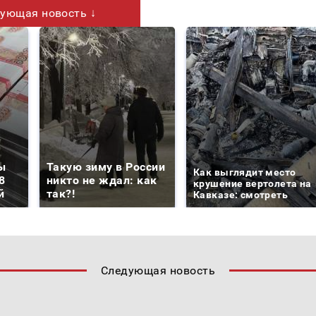
ующая новость ↓
ы
Такую зиму в России
Как выглядит место
8
никто не ждал: как
крушение вертолета на
й
так?!
Кавказе: смотреть
Следующая новость