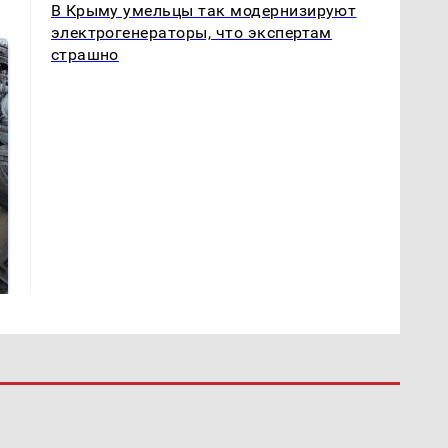
В Крыму умельцы так модернизируют
электрогенераторы, что экспертам
страшно
Не ешьте эту
В ОАЭ произошло
готовую еду из
жестокое убийство
магазина: список
криптомиллионера