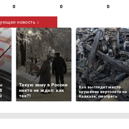
0
0
0
ующая новость ↓
ы
Такую зиму в России
Как выглядит место
8
никто не ждал: как
крушение вертолета на
й
так?!
Кавказе: смотреть