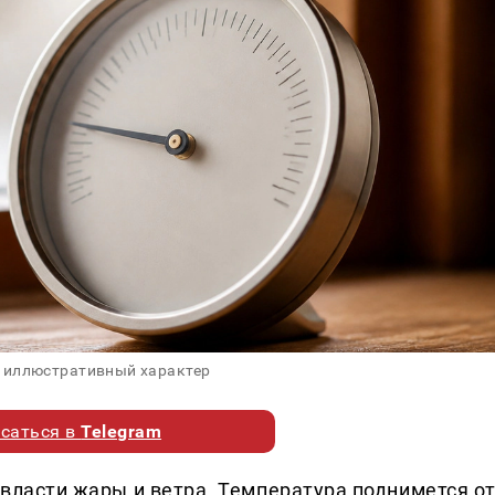
 иллюстративный характер
саться в
Telegram
о власти жары и ветра. Температура поднимется о