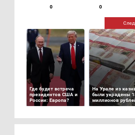
0
0
След
Где будет встреча
На Урале из казн
президентов США и
были украдены 1
России: Европа?
миллионов рубле