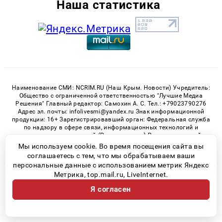
Наша статистика
Наименование СМИ: NCRIM.RU (Наш Крым. Новости) Учредитель:
Общество с ограниченной ответственностью "Лучшие Медиа
Решения" Главный редактор: Самохин А. С. Тел.: +79023790276
Адрес эл. почты: infolivesmi@yandex.ru Знак информационной
продукции: 16+ Зарегистрировавший орган: Федеральная служба
по надзору в сфере связи, информационных технологий и
массовых коммуникаций (Роскомнадзор) Регистрационный
номер СМИ ЭЛ № ФС 77 - 81150 от 02.06.2021
Мы используем cookie. Во время посещения сайта вы
соглашаетесь с тем, что мы обрабатываем ваши
персональные данные с использованием метрик Яндекс
Метрика, top.mail.ru, LiveInternet.
© 2026 «nCrim.ru» | Все права защищены
Я согласен
Возрастная категория сайта 16+
Политика конфиденциальности