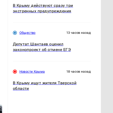
В Крыму действуют сразу три
экстренных предупреждения
—
Общество
13 часов назад
Депутат Шантаев оценил
законопроект об отмене ЕГЭ
Новости Крыма
18 часов назад
В Крыму ищут жителя Тверской
области