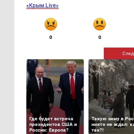
«Крым Live»
0
0
След
Где будет встреча
Такую зиму в Рос
президентов США и
никто не ждал: к
России: Европа?
так?!