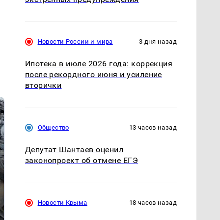
Новости России и мира
3 дня назад
Ипотека в июле 2026 года: коррекция
после рекордного июня и усиление
вторички
Общество
13 часов назад
Депутат Шантаев оценил
законопроект об отмене ЕГЭ
Не ешьте эту
В ОАЭ произошло
Новости Крыма
18 часов назад
готовую еду из
жестокое убийство
магазина: список
криптомиллионера