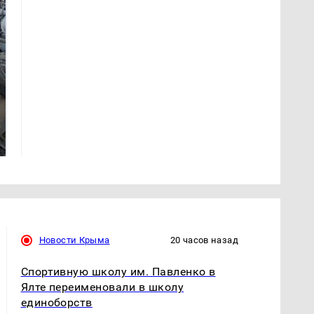
Не ешьте эту
В ОАЭ произошло
готовую еду из
жестокое убийство
магазина: список
криптомиллионера
Новости Крыма
20 часов назад
Спортивную школу им. Павленко в
Ялте переименовали в школу
единоборств