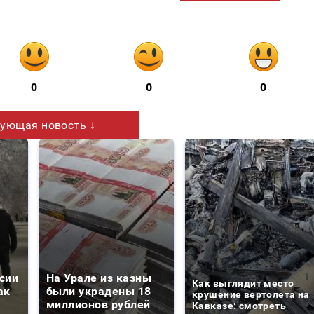
0
0
0
ующая новость ↓
сии
На Урале из казны
Как выглядит место
ак
были украдены 18
крушение вертолета на
миллионов рублей
Кавказе: смотреть