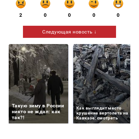
2
0
0
0
0
Следующая новость ↓
Такую зиму в России
Как выглядит место
никто не ждал: как
крушение вертолета на
так?!
Кавказе: смотреть