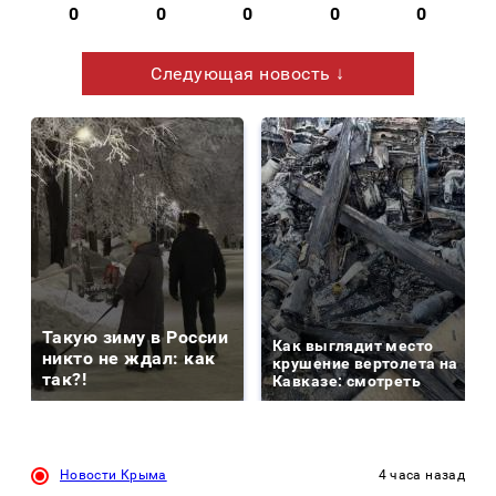
0
0
0
0
0
Следующая новость ↓
Такую зиму в России
Как выглядит место
никто не ждал: как
крушение вертолета на
так?!
Кавказе: смотреть
Новости Крыма
4 часа назад